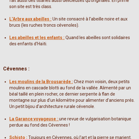
fait aussi des tisanes aussi délicieuses qu’originales. En prime
son site est très class.
L’Arbre aux abeilles :
Un site consacré à l’abeille noire et aux
brucs (les ruches troncs cévenoles).
Les abeilles et les enfants :
Quand les abeilles sont solidaires
des enfants d'Haïti.
Cévennes :
Les moulins de la Brousarède :
Chez mon voisin, deux petits
moulins en cascade blotti au fond de la vallée. Alimenté par un
béal taillé en plein rocher, ce dernier serpente à flan de
montagne sur plus d’un kilomètre pour alimenter d’anciens prés.
Un petit bijou d’architecture rurale cévenole.
La Garance voyageuse :
une revue de vulgarisation botanique
perdue au fond des Cévennes !
Schisto :
Toujours en Cévennes, où l'art et la pierre se marient.